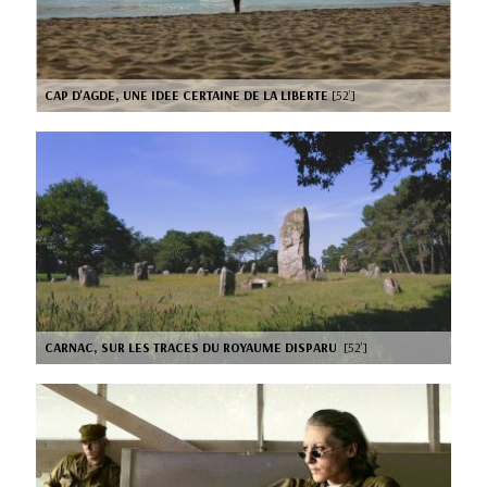
CAP D'AGDE, UNE IDEE CERTAINE DE LA LIBERTE
[52’]
CARNAC, SUR LES TRACES DU ROYAUME DISPARU
[52’]