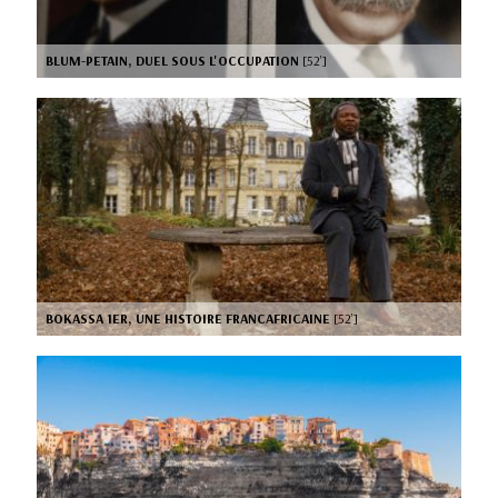
BLUM-PETAIN, DUEL SOUS L'OCCUPATION
[52’]
BOKASSA 1ER, UNE HISTOIRE FRANCAFRICAINE
[52’]