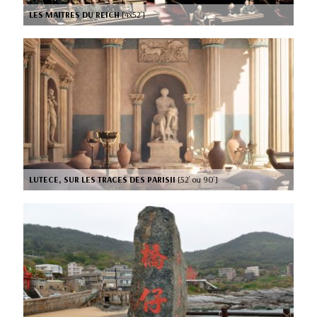
LES MAITRES DU REICH
[4x52’]
LUTECE, SUR LES TRACES DES PARISII
[52’ ou 90’]