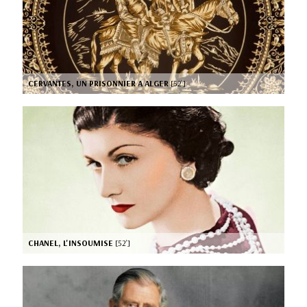
CERVANTES, UN PRISONNIER A ALGER
[52’]
CHANEL, L'INSOUMISE
[52’]