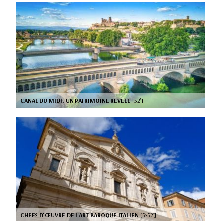
CANAL DU MIDI, UN PATRIMOINE REVELE
[52’]
CHEFS D'ŒUVRE DE L'ART BAROQUE ITALIEN
[5x52’]