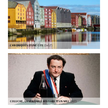
CHRONIQUES D'UNE CITE
[5x52’]
COLUCHE, LA VERITABLE HISTOIRE D'UN MEC
[90’]