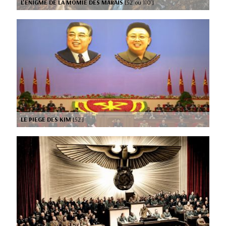
L'ENIGME DE LA MOMIE DES MARAIS
[52’ ou 110’]
LE PIEGE DES KIM
[52’]