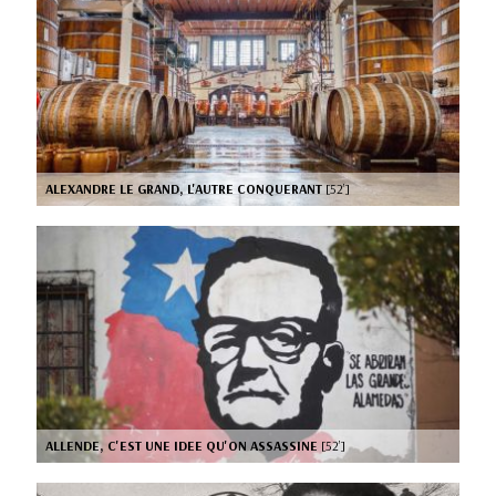
ALEXANDRE LE GRAND, L'AUTRE CONQUERANT
[52’]
ALLENDE, C'EST UNE IDEE QU'ON ASSASSINE
[52’]