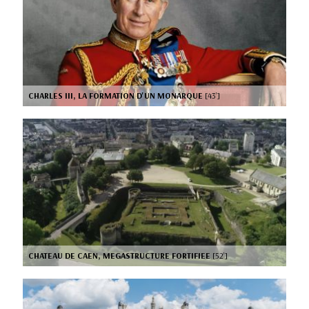
CHARLES III, LA FORMATION D'UN MONARQUE
[43’]
CHATEAU DE CAEN, MEGASTRUCTURE FORTIFIEE
[52’]