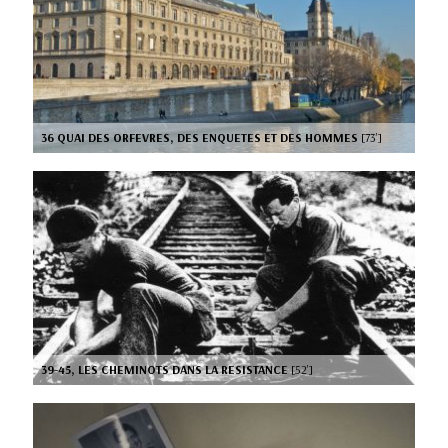
36 QUAI DES ORFEVRES, DES ENQUETES ET DES HOMMES
[73’]
39-45, LES CHEMINOTS DANS LA RESISTANCE
[52’]