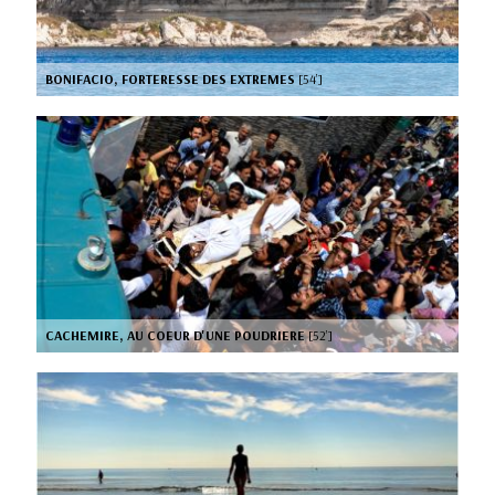
BONIFACIO, FORTERESSE DES EXTREMES
[54’]
CACHEMIRE, AU COEUR D'UNE POUDRIERE
[52’]