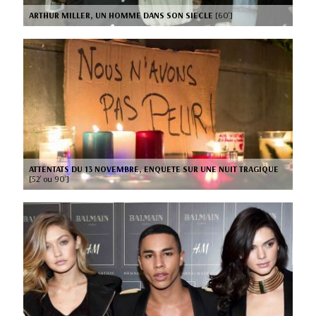
ARTHUR MILLER, UN HOMME DANS SON SIECLE
[60’]
ATTENTATS DU 13 NOVEMBRE, ENQUETE SUR UNE NUIT TRAGIQUE
[52’ ou 90’]