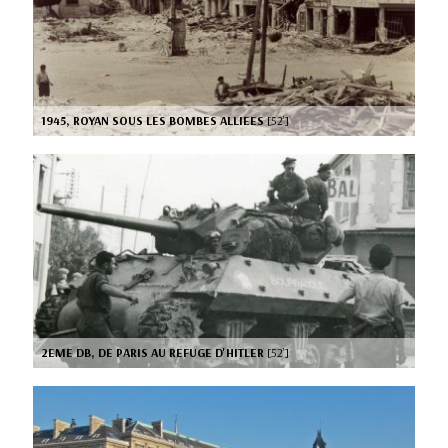
1945, ROYAN SOUS LES BOMBES ALLIEES
[52’]
2EME DB, DE PARIS AU REFUGE D'HITLER
[52’]