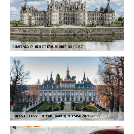
CHATEAUX D'HIER ET D'AUJOURD'HUI
[12x52’]
CHEFS D'ŒUVRE DE L'ART BAROQUE ESPAGNOL
[4x52’]