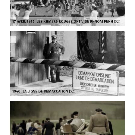
17 AVRIL 1975, LES KHMERS ROUGES ONT VIDE PHNOM PENH
[52’]
1940, LA LIGNE DE DEMARCATION
[52’]