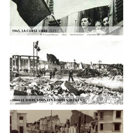
1943, LA CORSE LIBRE
[52’]
1944 LE HAVRE SOUS LES BOMBES ALLIEES
[52’]