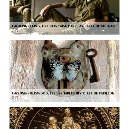
CATHERINE LEROY, UNE FRANCAISE DANS LA GUERRE DU VIETNAM
[52’]
CAYENNE-HOLLYWOOD, LES VERITABLES HISTOIRES DE PAPILLON
[52’]