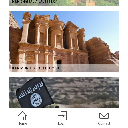
D'UN CHATEAU A L'AUTRE
[52’]
D'UN MONDE A L'AUTRE
[8x52’]
Home
Login
Contact