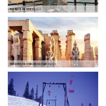
SECRETS DE MATSU
[52’]
TRESORS DE L'ARCHEOLOGIE
[6x52’]