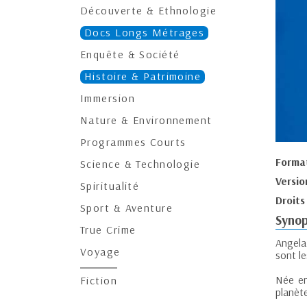
Découverte & Ethnologie
Docs Longs Métrages
Enquête & Société
Histoire & Patrimoine
Immersion
Nature & Environnement
Programmes Courts
Forma
Science & Technologie
Versio
Spiritualité
Droits
Sport & Aventure
Synop
True Crime
Angela
Voyage
sont le
Née en
Fiction
planèt