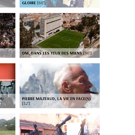
GLOIRE
[60’]
OM, DANS LES YEUX DES MIENS
[90’]
DU
PIERRE MAZEAUD, LA VIE EN FACE(S)
’]
[52’]