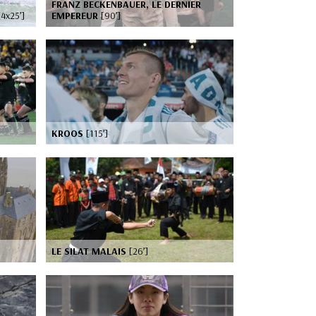
FRANZ BECKENBAUER, LE DERNIER
[4x25’]
EMPEREUR
[90’]
KROOS
[115’]
LE SILAT MALAIS
[26’]