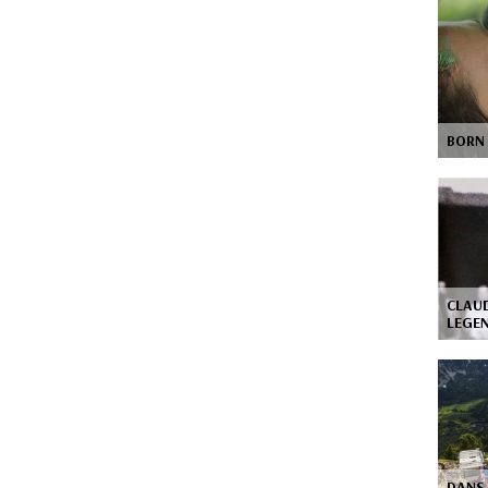
BORN
CLAUD
LEGE
DANS 