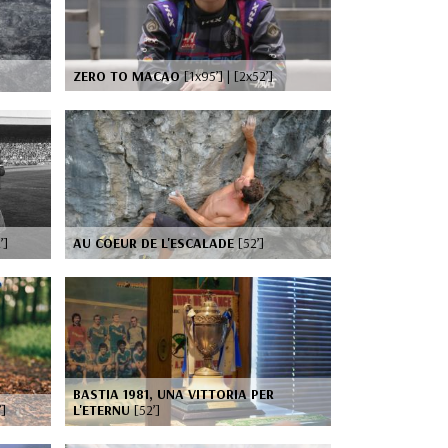
ZERO TO MACAO
[1x95’] | [2x52’]
’]
AU COEUR DE L'ESCALADE
[52’]
BASTIA 1981, UNA VITTORIA PER
’]
L'ETERNU
[52’]