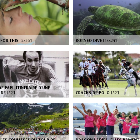
 FOR THIS
[5x26’]
BORNEO DIVE
[13x24’]
E PAPI, ITINERAIRE D'UNE
NDE
[52’]
CRACKS DE POLO
[52’]
LES COULISSES DU TOUR DE
DRAGON LADIES, ELLES RAMENT