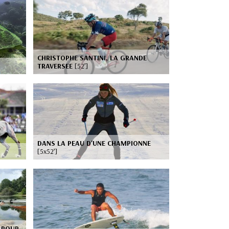
CHRISTOPHE SANTINI, LA GRANDE
TRAVERSEE
[52’]
DANS LA PEAU D'UNE CHAMPIONNE
[5x52’]
 POUR