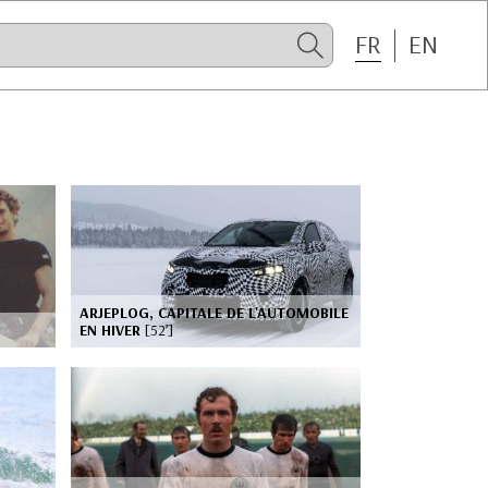
FR
EN
ARJEPLOG, CAPITALE DE L'AUTOMOBILE
EN HIVER
[52’]