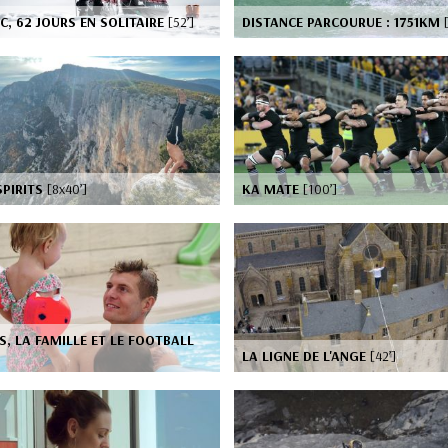
C, 62 JOURS EN SOLITAIRE
[52’]
DISTANCE PARCOURUE : 1751KM
SPIRITS
[8x40’]
KA MATE
[100’]
, LA FAMILLE ET LE FOOTBALL
LA LIGNE DE L'ANGE
[42’]