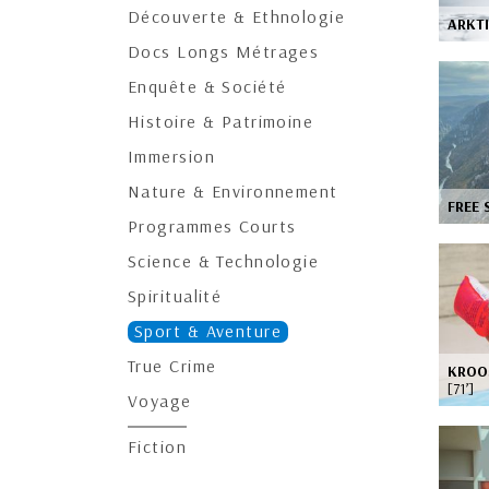
Découverte & Ethnologie
ARKTI
Docs Longs Métrages
Enquête & Société
Histoire & Patrimoine
Immersion
Nature & Environnement
FREE 
Programmes Courts
Science & Technologie
Spiritualité
Sport & Aventure
True Crime
KROOS
[71’]
Voyage
Fiction