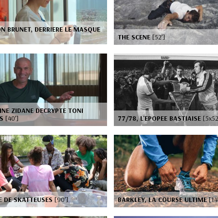
N BRUNET, DERRIERE LE MASQUE
THE SCENE
[52’]
INE ZIDANE DECRYPTE TONI
OS
[40’]
77/78, L'EPOPEE BASTIAISE
[5x52
E DE SKATTEUSES
[90’]
BARKLEY, LA COURSE ULTIME
[14