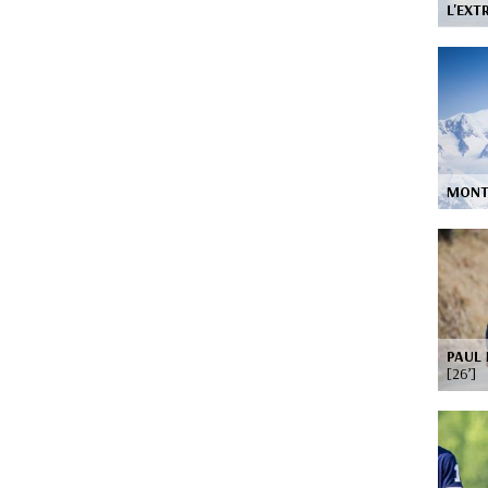
L'EX
MONT
PAUL 
[26’]