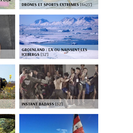
DRONES ET SPORTS EXTREMES
[6x25’]
GROENLAND : LA OU NAISSENT LES
ICEBERGS
[52’]
INSTANT BADASS
[52’]