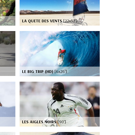
LA QUETE DES VENTS
[22x52’]
LE BIG TRIP (HD)
[6x26’]
LES AIGLES NOIRS
[90’]