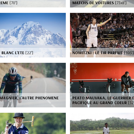
TREME
[70’]
MATCHS DE VOITURES
[73x8’]
 BLANC L'ETE
[22’]
NOWITZKI : LE TIR PARFAIT
[105’]
MAGNIER, L'AUTRE PHENOMENE
PEATO MAUVAKA, LE GUERRIER 
PACIFIQUE AU GRAND COEUR
[52