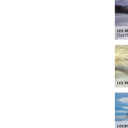
LES A
[3x52’
LES P
LOURY