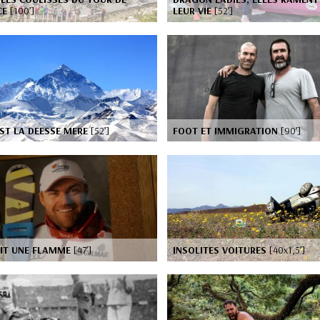
CE
[100’]
LEUR VIE
[52’]
ST LA DEESSE MERE
[52’]
FOOT ET IMMIGRATION
[90’]
AIT UNE FLAMME
[47’]
INSOLITES VOITURES
[40x1,5’]