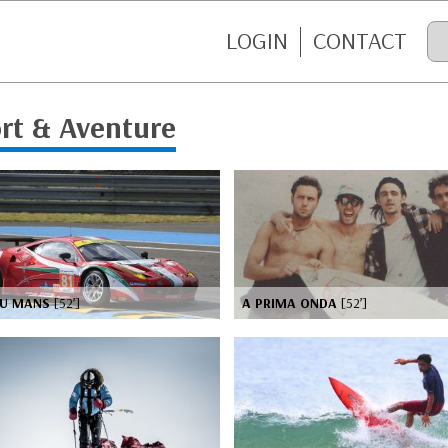
LOGIN
CONTACT
rt & Aventure
DU MANS
[52’]
A PRIMA ONDA
[52’]