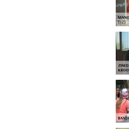
MANO
[52’]
ZINED
KRO
BAND