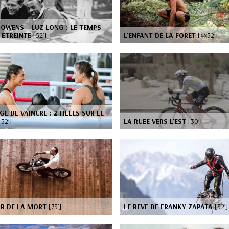
 OWENS - LUZ LONG : LE TEMPS
 ETREINTE
[52’]
L'ENFANT DE LA FORET
[4x52’]
GE DE VAINCRE : 2 FILLES SUR LE
[52’]
LA RUEE VERS L'EST
[30’]
UR DE LA MORT
[75’]
LE REVE DE FRANKY ZAPATA
[52’]