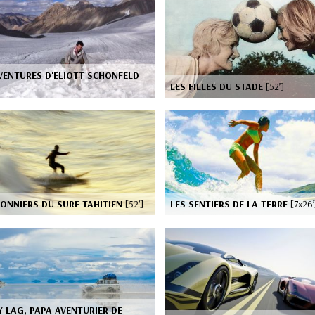
VENTURES D'ELIOTT SCHONFELD
]
LES FILLES DU STADE
[52’]
IONNIERS DU SURF TAHITIEN
[52’]
LES SENTIERS DE LA TERRE
[7x26’
 LAG, PAPA AVENTURIER DE