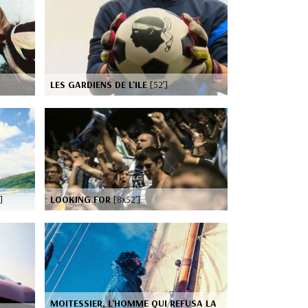
LES GARDIENS DE L'ILE
[52’]
]
LOOKING FOR
[8x52’]
MOITESSIER, L'HOMME QUI REFUSA LA