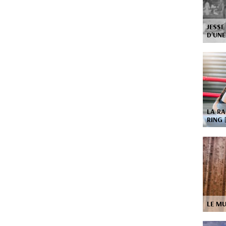
JESSE
D'UNE
LA RA
RING
LE M