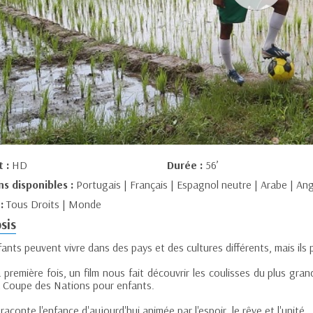
t :
HD
Durée :
56’
ns disponibles :
Portugais | Français | Espagnol neutre | Arabe | Ang
 :
Tous Droits | Monde
sis
ants peuvent vivre dans des pays et des cultures différents, mais ils
 première fois, un film nous fait découvrir les coulisses du plus gran
la Coupe des Nations pour enfants.
 raconte l'enfance d'aujourd'hui animée par l'espoir, le rêve et l'unité.