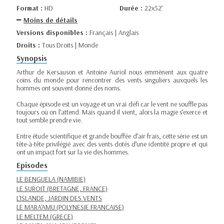
Format :
HD
Durée :
22x52’
Moins de détails
Versions disponibles :
Français | Anglais
Droits :
Tous Droits | Monde
Synopsis
Arthur de Kersauson et Antoine Auriol nous emmènent aux quatre
coins du monde pour rencontrer des vents singuliers auxquels les
hommes ont souvent donné des noms.
Chaque épisode est un voyage et un vrai défi car le vent ne souffle pas
toujours où on l’attend. Mais quand il vient, alors la magie s’exerce et
tout semble prendre vie.
Entre étude scientifique et grande bouffée d’air frais, cette série est un
tête-à-tête privilégié avec des vents dotés d’une identité propre et qui
ont un impact fort sur la vie des hommes.
Episodes
LE BENGUELA (NAMIBIE)
LE SUROIT (BRETAGNE, FRANCE)
L'ISLANDE, JARDIN DES VENTS
LE MARA'AMU (POLYNESIE FRANCAISE)
LE MELTEM (GRECE)