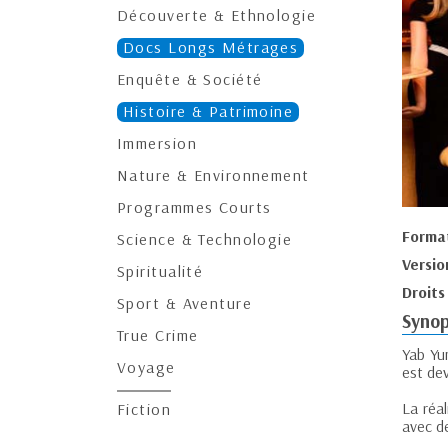
Découverte & Ethnologie
Docs Longs Métrages
Enquête & Société
Histoire & Patrimoine
Immersion
Nature & Environnement
Programmes Courts
Forma
Science & Technologie
Versio
Spiritualité
Droits
Sport & Aventure
Synop
True Crime
Yab Yum
Voyage
est dev
La réa
Fiction
avec de