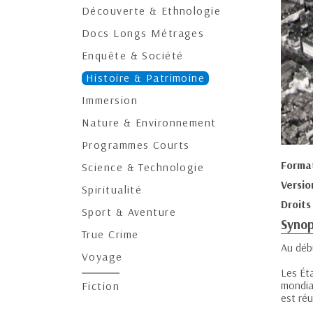
Découverte & Ethnologie
Docs Longs Métrages
Enquête & Société
Histoire & Patrimoine
Immersion
Nature & Environnement
Programmes Courts
Forma
Science & Technologie
Versio
Spiritualité
Droits
Sport & Aventure
Synop
True Crime
Au déb
Voyage
Les Ét
mondial
Fiction
est réu