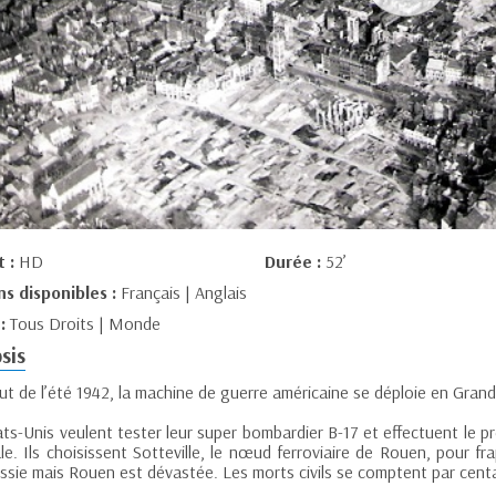
t :
HD
Durée :
52’
ns disponibles :
Français | Anglais
 :
Tous Droits | Monde
sis
ut de l’été 1942, la machine de guerre américaine se déploie en Gran
ats-Unis veulent tester leur super bombardier B-17 et effectuent le
e. Ils choisissent Sotteville, le nœud ferroviaire de Rouen, pour frap
ssie mais Rouen est dévastée. Les morts civils se comptent par centain