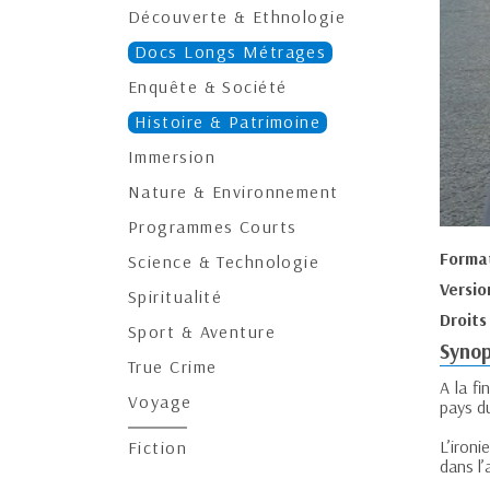
Découverte & Ethnologie
Docs Longs Métrages
Enquête & Société
Histoire & Patrimoine
Immersion
Nature & Environnement
Programmes Courts
Forma
Science & Technologie
Versio
Spiritualité
Droits
Sport & Aventure
Synop
True Crime
A la f
Voyage
pays du
L’iron
Fiction
dans l