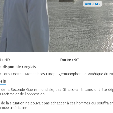
t :
HD
Durée :
90’
n disponible :
Anglais
 :
Tous Droits | Monde hors Europe germanophone & Amérique du N
sis
in de la Seconde Guerre mondiale, des GI afro-américains ont été dé
 racisme et de l'oppression.
ie de la situation ne pouvait pas échapper à ces hommes qui souffrai
’armée américaine.