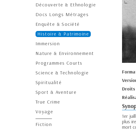
Découverte & Ethnologie
Docs Longs Métrages
Enquête & Société
Histoire & Patrimoine
Immersion
Nature & Environnement
Programmes Courts
Forma
Science & Technologie
Versio
Spiritualité
Droits
Sport & Aventure
Réalis
True Crime
Synop
Voyage
1er jui
plus in
Fiction
mort c