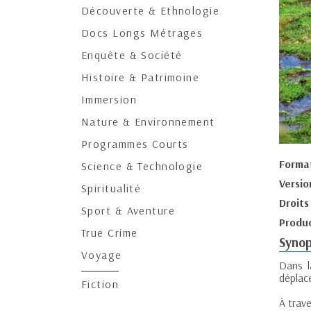
Découverte & Ethnologie
Docs Longs Métrages
Enquête & Société
Histoire & Patrimoine
Immersion
Nature & Environnement
Programmes Courts
Forma
Science & Technologie
Versio
Spiritualité
Droits
Sport & Aventure
Produc
True Crime
Synop
Voyage
Dans l
déplace
Fiction
À trave