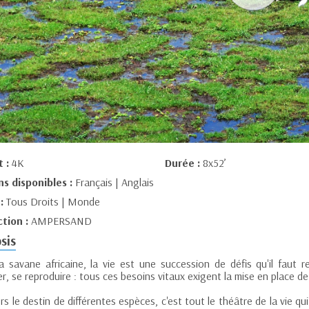
t :
4K
Durée :
8x52’
ns disponibles :
Français | Anglais
 :
Tous Droits | Monde
tion :
AMPERSAND
sis
a savane africaine, la vie est une succession de défis qu'il faut re
r, se reproduire : tous ces besoins vitaux exigent la mise en place d
rs le destin de différentes espèces, c'est tout le théâtre de la vie q