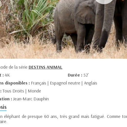
sode de la série
DESTINS ANIMAL
t :
4K
Durée :
52’
ns disponibles :
Français | Espagnol neutre | Anglais
 :
Tous Droits | Monde
ation :
Jean-Marc Dauphin
sis
un éléphant de presque 60 ans, très grand mais fatigué. Comme tous
ire.