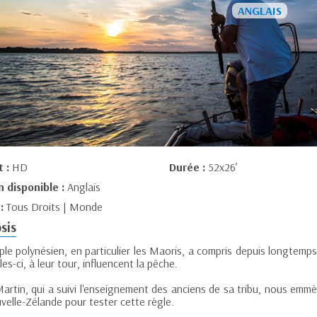
t :
HD
Durée :
52x26’
n disponible :
Anglais
 :
Tous Droits | Monde
sis
le polynésien, en particulier les Maoris, a compris depuis longtemps
les-ci, à leur tour, influencent la pêche.
rtin, qui a suivi l'enseignement des anciens de sa tribu, nous emmèn
velle-Zélande pour tester cette règle.