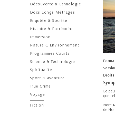
Découverte & Ethnologie
Docs Longs Métrages
Enquête & Société
Histoire & Patrimoine
Immersion
Nature & Environnement
Programmes Courts
Forma
Science & Technologie
Versio
Spiritualité
Droits
Sport & Aventure
Synop
True Crime
Le peup
Voyage
que cel
Nore Ma
Fiction
de Nou