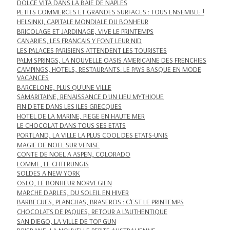
DOLCE VITA DANS LA BAIE DE NAPLES
PETITS COMMERCES ET GRANDES SURFACES : TOUS ENSEMBLE !
HELSINKI, CAPITALE MONDIALE DU BONHEUR
BRICOLAGE ET JARDINAGE, VIVE LE PRINTEMPS
CANARIES, LES FRANCAIS Y FONT LEUR NID
LES PALACES PARISIENS ATTENDENT LES TOURISTES
PALM SPRINGS, LA NOUVELLE OASIS AMERICAINE DES FRENCHIES
CAMPINGS, HOTELS, RESTAURANTS: LE PAYS BASQUE EN MODE
VACANCES
BARCELONE, PLUS QU'UNE VILLE
SAMARITAINE, RENAISSANCE D'UN LIEU MYTHIQUE
FIN D'ETE DANS LES ILES GRECQUES
HOTEL DE LA MARINE, PIEGE EN HAUTE MER
LE CHOCOLAT DANS TOUS SES ETATS
PORTLAND, LA VILLE LA PLUS COOL DES ETATS-UNIS
MAGIE DE NOEL SUR VENISE
CONTE DE NOEL A ASPEN, COLORADO
LOMME, LE CHTI RUNGIS
SOLDES A NEW YORK
OSLO, LE BONHEUR NORVEGIEN
MARCHE D'ARLES, DU SOLEIL EN HIVER
BARBECUES, PLANCHAS, BRASEROS : C'EST LE PRINTEMPS
CHOCOLATS DE PAQUES, RETOUR A L'AUTHENTIQUE
SAN DIEGO, LA VILLE DE TOP GUN