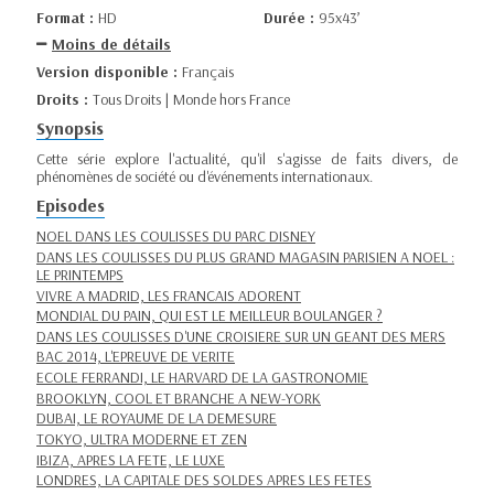
Format :
HD
Durée :
95x43’
Moins de détails
Version disponible :
Français
Droits :
Tous Droits | Monde hors France
Synopsis
Cette série explore l'actualité, qu'il s'agisse de faits divers, de
phénomènes de société ou d'événements internationaux.
Episodes
NOEL DANS LES COULISSES DU PARC DISNEY
DANS LES COULISSES DU PLUS GRAND MAGASIN PARISIEN A NOEL :
LE PRINTEMPS
VIVRE A MADRID, LES FRANCAIS ADORENT
MONDIAL DU PAIN, QUI EST LE MEILLEUR BOULANGER ?
DANS LES COULISSES D'UNE CROISIERE SUR UN GEANT DES MERS
BAC 2014, L'EPREUVE DE VERITE
ECOLE FERRANDI, LE HARVARD DE LA GASTRONOMIE
BROOKLYN, COOL ET BRANCHE A NEW-YORK
DUBAI, LE ROYAUME DE LA DEMESURE
TOKYO, ULTRA MODERNE ET ZEN
IBIZA, APRES LA FETE, LE LUXE
LONDRES, LA CAPITALE DES SOLDES APRES LES FETES