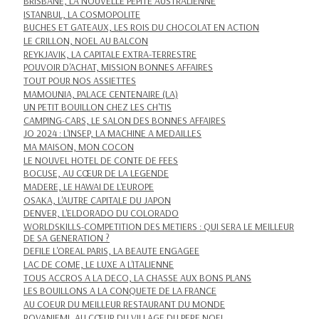
BRISBANE, LA NOUVELLE PEPITE AUSTRALIENNE
ISTANBUL, LA COSMOPOLITE
BUCHES ET GATEAUX, LES ROIS DU CHOCOLAT EN ACTION
LE CRILLON, NOEL AU BALCON
REYKJAVIK, LA CAPITALE EXTRA-TERRESTRE
POUVOIR D'ACHAT, MISSION BONNES AFFAIRES
TOUT POUR NOS ASSIETTES
MAMOUNIA, PALACE CENTENAIRE (LA)
UN PETIT BOUILLON CHEZ LES CH'TIS
CAMPING-CARS, LE SALON DES BONNES AFFAIRES
JO 2024 : L'INSEP, LA MACHINE A MEDAILLES
MA MAISON, MON COCON
LE NOUVEL HOTEL DE CONTE DE FEES
BOCUSE, AU CŒUR DE LA LEGENDE
MADERE, LE HAWAI DE L'EUROPE
OSAKA, L'AUTRE CAPITALE DU JAPON
DENVER, L'ELDORADO DU COLORADO
WORLDSKILLS-COMPETITION DES METIERS : QUI SERA LE MEILLEUR
DE SA GENERATION ?
DEFILE L'OREAL PARIS, LA BEAUTE ENGAGEE
LAC DE COME, LE LUXE A L'ITALIENNE
TOUS ACCROS A LA DECO, LA CHASSE AUX BONS PLANS
LES BOUILLONS A LA CONQUETE DE LA FRANCE
AU COEUR DU MEILLEUR RESTAURANT DU MONDE
ROVANIEMI, AU CŒUR DU VILLAGE DU PERE NOEL