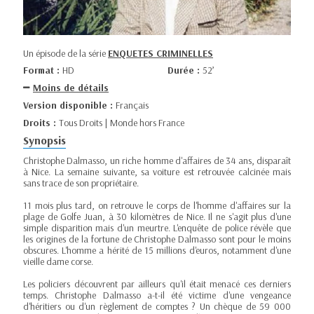
Un épisode de la série
ENQUETES CRIMINELLES
Format :
HD
Durée :
52’
Moins de détails
Version disponible :
Français
Droits :
Tous Droits | Monde hors France
Synopsis
Christophe Dalmasso, un riche homme d'affaires de 34 ans, disparaît
à Nice. La semaine suivante, sa voiture est retrouvée calcinée mais
sans trace de son propriétaire.
11 mois plus tard, on retrouve le corps de l'homme d'affaires sur la
plage de Golfe Juan, à 30 kilomètres de Nice. Il ne s'agit plus d'une
simple disparition mais d'un meurtre. L'enquête de police révèle que
les origines de la fortune de Christophe Dalmasso sont pour le moins
obscures. L'homme a hérité de 15 millions d'euros, notamment d'une
vieille dame corse.
Les policiers découvrent par ailleurs qu'il était menacé ces derniers
temps. Christophe Dalmasso a-t-il été victime d'une vengeance
d'héritiers ou d'un règlement de comptes ? Un chèque de 59 000