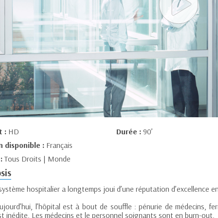
t :
HD
Durée :
90’
n disponible :
Français
 :
Tous Droits | Monde
sis
ystème hospitalier a longtemps joui d’une réputation d’excellence en 
jourd’hui, l’hôpital est à bout de souffle : pénurie de médecins, fe
st inédite. Les médecins et le personnel soignants sont en burn-out.