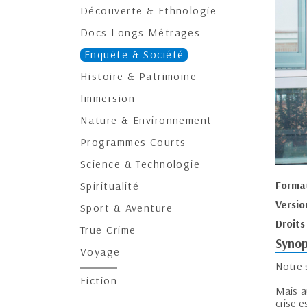
Découverte & Ethnologie
Docs Longs Métrages
Enquête & Société
Histoire & Patrimoine
Immersion
Nature & Environnement
Programmes Courts
Science & Technologie
Forma
Spiritualité
Versio
Sport & Aventure
Droits
True Crime
Synop
Voyage
Notre s
Fiction
Mais au
crise e