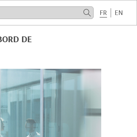
FR
EN
 BORD DE