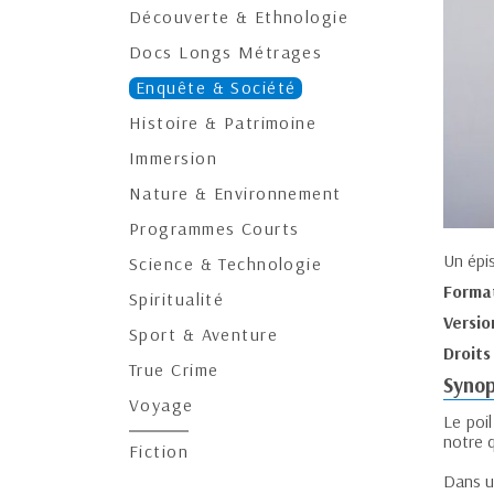
Découverte & Ethnologie
Docs Longs Métrages
Enquête & Société
Histoire & Patrimoine
Immersion
Nature & Environnement
Programmes Courts
Un épi
Science & Technologie
Forma
Spiritualité
Versio
Sport & Aventure
Droits
True Crime
Synop
Voyage
Le poi
notre q
Fiction
Dans un