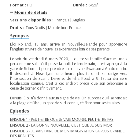
Format :
HD
Durée :
6x26’
Moins de détails
Versions disponibles :
Français | Anglais
Droits :
Tous Droits | Monde hors France
Synopsis
Éloi Rolland, 18 ans, arrive en Nouvelle-Zélande pour apprendre
l'anglais et vivre de nouvelles expériences loin de ses parents.
Le soir du vendredi 6 mars 2020, il quitte sa famille d'accueil mais
personne ne sait où il passe la nuit. Le lendemain, il est aperçu à la
gare de Britomart pour prendre un train vers Swanson à 6h du matin.
Il descend à New Lynn une heure plus tard et se dirige vers
l'intersection de Scenic Drive et de Piha Road à 9h18, sa dernière
localisation connue. C’est à cet endroit précis que son téléphone a
cessé de borner définitivement.
Depuis, Éloi n'a donné aucun signe de vie. On suppose qu'il se rendait
à la plage de Piha, un spot de surf connu, célèbre pour ses falaises.
Episodes
EPISODE 1 - PEUT-ETRE QUE JE VAIS MOURIR, PEUT-ETRE PAS
EPISODE 2 - LA BONNE NOUVELLE, C'EST QUE JE SUIS MORT
EPISODE 3 - JE VAIS FAIRE DE MON IMAGINATION LA PLUS GRANDE
DES REALITES