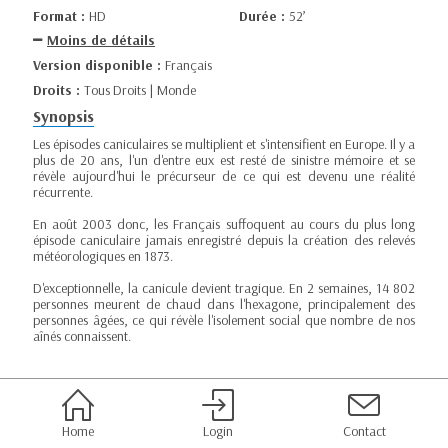
Format :
HD
Durée :
52’
Moins de détails
Version disponible :
Français
Droits :
Tous Droits | Monde
Synopsis
Les épisodes caniculaires se multiplient et s'intensifient en Europe. Il y a
plus de 20 ans, l'un d'entre eux est resté de sinistre mémoire et se
révèle aujourd'hui le précurseur de ce qui est devenu une réalité
récurrente.
En août 2003 donc, les Français suffoquent au cours du plus long
épisode caniculaire jamais enregistré depuis la création des relevés
météorologiques en 1873.
D'exceptionnelle, la canicule devient tragique. En 2 semaines, 14 802
personnes meurent de chaud dans l'hexagone, principalement des
personnes âgées, ce qui révèle l'isolement social que nombre de nos
aînés connaissent.
Home
Login
Contact