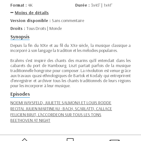
Format :
4K
Durée :
3x45’ | 1x41’
Moins de détails
Version disponible :
Sans commentaire
Droits :
Tous Droits | Monde
Synopsis
Depuis la fin du XIXe et au fil du XXe siècle, la musique classique a
incorporé à son langage la tradition et les mélodies populaires.
Brahms s’est inspiré des chants des marins qu’il entendait dans les
cabarets du port de Hambourg. Liszt partait parfois de la musique
traditionnelle hongroise pour composer. La révolution est venue grâce
aux travaux quasi ethnologiques de Bartok et Kodaly qui entreprirent
d’enregistrer et archiver tous les chants traditionnels de leurs régions
pour les incorporer à leur musique.
Episodes
NOEMI WAYSFELD, JULIETTE SALMONA ET LOUIS RODDE
RECITAL JULIEN MARTINEAU : BACH, SCARLATTI, CALLACE
FELICIEN BRUT, L'ACCORDEON SUR TOUS LES TONS
BEETHOVEN AT NIGHT