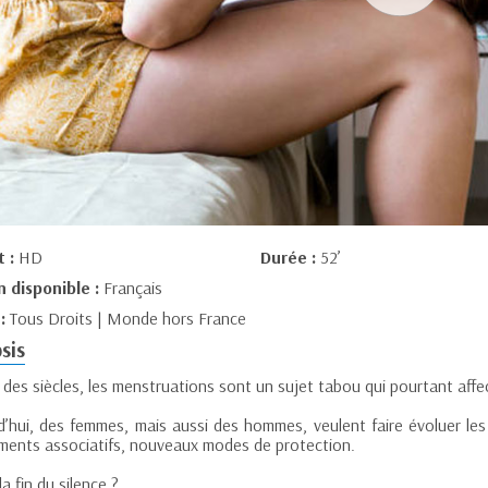
t :
HD
Durée :
52’
n disponible :
Français
 :
Tous Droits | Monde hors France
sis
des siècles, les menstruations sont un sujet tabou qui pourtant affe
’hui, des femmes, mais aussi des hommes, veulent faire évoluer les m
ents associatifs, nouveaux modes de protection.
la fin du silence ?