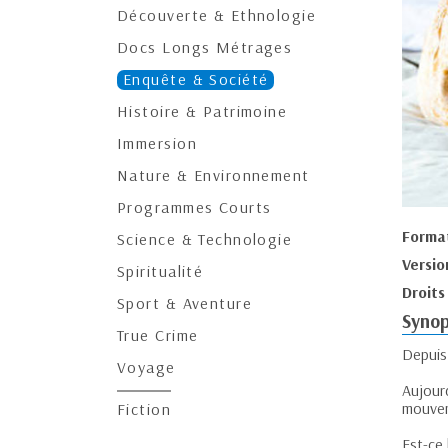
Découverte & Ethnologie
Docs Longs Métrages
Enquête & Société
Histoire & Patrimoine
Immersion
Nature & Environnement
Programmes Courts
Forma
Science & Technologie
Versio
Spiritualité
Droits
Sport & Aventure
Synop
True Crime
Depuis 
Voyage
Aujourd
mouvem
Fiction
Est-ce 