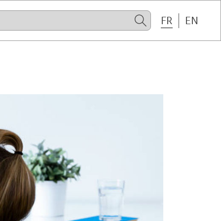
FR
EN