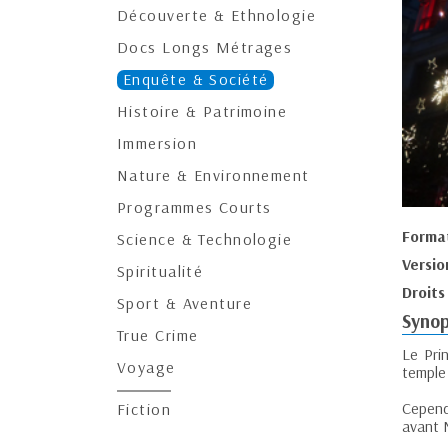
Découverte & Ethnologie
Docs Longs Métrages
Enquête & Société
Histoire & Patrimoine
Immersion
Nature & Environnement
Programmes Courts
Forma
Science & Technologie
Versio
Spiritualité
Droits
Sport & Aventure
Synop
True Crime
Le Pri
Voyage
temple 
Cepend
Fiction
avant N