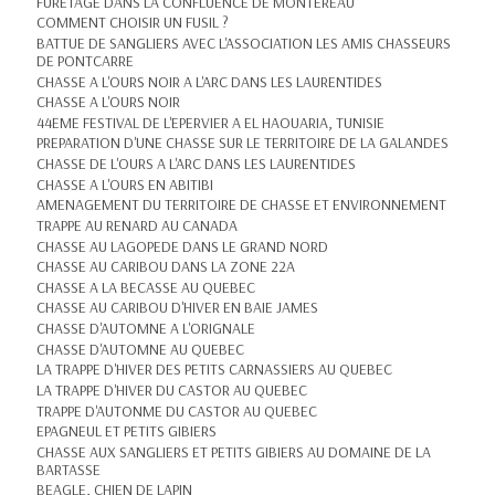
FURETAGE DANS LA CONFLUENCE DE MONTEREAU
COMMENT CHOISIR UN FUSIL ?
BATTUE DE SANGLIERS AVEC L'ASSOCIATION LES AMIS CHASSEURS
DE PONTCARRE
CHASSE A L'OURS NOIR A L'ARC DANS LES LAURENTIDES
CHASSE A L'OURS NOIR
44EME FESTIVAL DE L'EPERVIER A EL HAOUARIA, TUNISIE
PREPARATION D'UNE CHASSE SUR LE TERRITOIRE DE LA GALANDES
CHASSE DE L'OURS A L'ARC DANS LES LAURENTIDES
CHASSE A L'OURS EN ABITIBI
AMENAGEMENT DU TERRITOIRE DE CHASSE ET ENVIRONNEMENT
TRAPPE AU RENARD AU CANADA
CHASSE AU LAGOPEDE DANS LE GRAND NORD
CHASSE AU CARIBOU DANS LA ZONE 22A
CHASSE A LA BECASSE AU QUEBEC
CHASSE AU CARIBOU D'HIVER EN BAIE JAMES
CHASSE D'AUTOMNE A L'ORIGNALE
CHASSE D'AUTOMNE AU QUEBEC
LA TRAPPE D'HIVER DES PETITS CARNASSIERS AU QUEBEC
LA TRAPPE D'HIVER DU CASTOR AU QUEBEC
TRAPPE D'AUTONME DU CASTOR AU QUEBEC
EPAGNEUL ET PETITS GIBIERS
CHASSE AUX SANGLIERS ET PETITS GIBIERS AU DOMAINE DE LA
BARTASSE
BEAGLE, CHIEN DE LAPIN