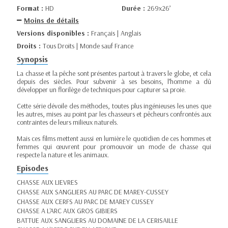
Format :
HD
Durée :
269x26’
Moins de détails
Versions disponibles :
Français | Anglais
Droits :
Tous Droits | Monde sauf France
Synopsis
La chasse et la pêche sont présentes partout à travers le globe, et cela
depuis des siècles. Pour subvenir à ses besoins, l’homme a dû
développer un florilège de techniques pour capturer sa proie.
Cette série dévoile des méthodes, toutes plus ingénieuses les unes que
les autres, mises au point par les chasseurs et pêcheurs confrontés aux
contraintes de leurs milieux naturels.
Mais ces films mettent aussi en lumière le quotidien de ces hommes et
femmes qui œuvrent pour promouvoir un mode de chasse qui
respecte la nature et les animaux.
Episodes
CHASSE AUX LIEVRES
CHASSE AUX SANGLIERS AU PARC DE MAREY-CUSSEY
CHASSE AUX CERFS AU PARC DE MAREY CUSSEY
CHASSE A L'ARC AUX GROS GIBIERS
BATTUE AUX SANGLIERS AU DOMAINE DE LA CERISAILLE