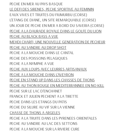
PECHE EN MER AU PAYS BASQUE
LE DEFI DES SIRENES, PECHE SPORTIVE AU FEMININ
EAUX VIVES ET TRUITES DU FIUMURBU (CORSE)
L'ETANG DE DIANE, UN SITE REMARQUABLE (CORSE)
UN JOUR DE PECHE EN MER A BORD DU SAVERIA (CORSE)
PECHE A LA DAURADE ROYALE DANS LE GOLFE DU LION
PECHE AU BLACK BASS A VUE
MEHDI CHARFI, UNE NOUVELLE GENERATION DE PECHEUR
PECHE AU SANDRE AU DROP SHOT
PECHE A LA MOUCHE DANS LE CANTAL
PECHE DES POISSONS PELAGIQUES
PECHE A LA NYMPHE A VUE
PECHE AUX LOUPS AVEC LEURRES ARTISANAUX
PECHE A LA MOUCHE DANS L'AVEYRON
PECHE EN STAND UP DANS LES CHASSES DE THONS
PECHE AU THON ROUGE EN MEDITERRANNEE EN NO KILL
PECHE SUR LE LAC D'ENCHANET
FRANCK ET JULIEN PECHENT A LA TIRETTE
PECHE DANS LES ETANGS DU PATIS
PECHE DU SILURE AU VIF SUR LA VIENNE
CHASSE DE THONS A ARGELES
PECHE A LA TRUITE DANS LES PYRENEES ORIENTALES
PECHE AU SANDRE AU LAC DES SETTONS
PECHE A LA MOUCHE SUR LA RIVIERE CURE