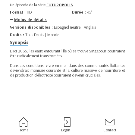
Un épisode de la série
FUTUROPOLIS
Format :
HD
Durée :
45’
Moins de détails
Versions disponibles :
Espagnol neutre | Anglais
Droits :
Tous Droits | Monde
Synopsis
D'ici 2065, les eaux entourant l'île où se trouve Singapour pourraient
être radicalement transformées.
Dans ces conditions, vivre en mer dans des communautés flottantes
deviendrait monnaie courante et la culture massive de nourriture et
de production d'électricité pourraient devenir cruciales.
Home
Login
Contact