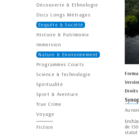
Découverte & Ethnologie
Docs Longs Métrages
Enquête & Société
Histoire & Patrimoine
Immersion
Nature & Environnement
Programmes Courts
Forma
Science & Technologie
Versio
Spiritualité
Droits
Sport & Aventure
Synop
True Crime
Au nor
Voyage
Enchâs
de 150 
Fiction
statut 