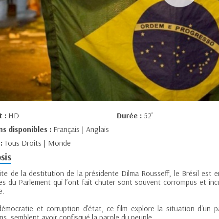
t :
HD
Durée :
52’
ns disponibles :
Français | Anglais
 :
Tous Droits | Monde
sis
ite de la destitution de la présidente Dilma Rousseff, le Brésil est
s du Parlement qui l’ont fait chuter sont souvent corrompus et incu
e.
démocratie et corruption d'état, ce film explore la situation d'un 
ns, semblent avoir confisqué la parole du peuple.