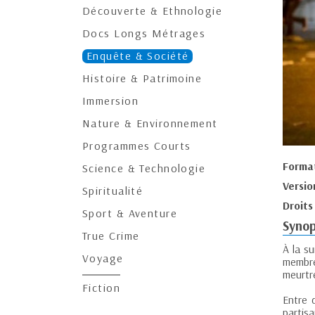
Découverte & Ethnologie
Docs Longs Métrages
Enquête & Société
Histoire & Patrimoine
Immersion
Nature & Environnement
Programmes Courts
Forma
Science & Technologie
Versio
Spiritualité
Droits
Sport & Aventure
Synop
True Crime
À la su
Voyage
membre
meurtr
Fiction
Entre 
partisa