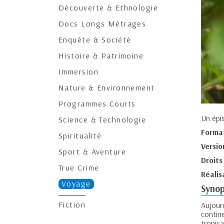
Découverte & Ethnologie
Docs Longs Métrages
Enquête & Société
Histoire & Patrimoine
Immersion
Nature & Environnement
Programmes Courts
Un épi
Science & Technologie
Forma
Spiritualité
Versio
Sport & Aventure
Droits
True Crime
Réalis
Voyage
Synop
Fiction
Aujour
contin
tropica