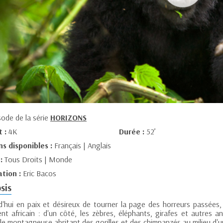
sode de la série
HORIZONS
t :
4K
Durée :
52’
ns disponibles :
Français | Anglais
 :
Tous Droits | Monde
ation :
Eric Bacos
sis
d'hui en paix et désireux de tourner la page des horreurs passées, 
ent africain : d'un côté, les zèbres, éléphants, girafes et autres a
le montagneuse abritant des gorilles et des chimpanzés au milieu d'u