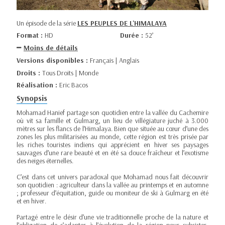
Un épisode de la série
LES PEUPLES DE L'HIMALAYA
Format :
HD
Durée :
52’
Moins de détails
Versions disponibles :
Français | Anglais
Droits :
Tous Droits | Monde
Réalisation :
Eric Bacos
Synopsis
Mohamad Hanief partage son quotidien entre la vallée du Cachemire
où vit sa famille et Gulmarg, un lieu de villégiature juché à 3.000
mètres sur les flancs de l’Himalaya. Bien que située au cœur d’une des
zones les plus militarisées au monde, cette région est très prisée par
les riches touristes indiens qui apprécient en hiver ses paysages
sauvages d’une rare beauté et en été sa douce fraîcheur et l’exotisme
des neiges éternelles.
C’est dans cet univers paradoxal que Mohamad nous fait découvrir
son quotidien : agriculteur dans la vallée au printemps et en automne
; professeur d’équitation, guide ou moniteur de ski à Gulmarg en été
et en hiver.
Partagé entre le désir d’une vie traditionnelle proche de la nature et
l’obligation de s’adapter à l’évolution de la région pour subsister,