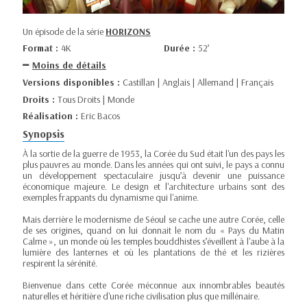
Un épisode de la série
HORIZONS
Format :
4K
Durée :
52’
Moins de détails
Versions disponibles :
Castillan | Anglais | Allemand | Français
Droits :
Tous Droits | Monde
Réalisation :
Eric Bacos
Synopsis
À la sortie de la guerre de 1953, la Corée du Sud était l'un des pays les
plus pauvres au monde. Dans les années qui ont suivi, le pays a connu
un développement spectaculaire jusqu’à devenir une puissance
économique majeure. Le design et l'architecture urbains sont des
exemples frappants du dynamisme qui l'anime.
Mais derrière le modernisme de Séoul se cache une autre Corée, celle
de ses origines, quand on lui donnait le nom du « Pays du Matin
Calme », un monde où les temples bouddhistes s’éveillent à l'aube à la
lumière des lanternes et où les plantations de thé et les rizières
respirent la sérénité.
Bienvenue dans cette Corée méconnue aux innombrables beautés
naturelles et héritière d'une riche civilisation plus que millénaire.