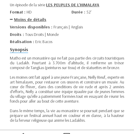
Un épisode de la série
LES PEUPLES DE L'HIMALAYA
Format :
HD
Durée :
52’
Moins de détails
Versions disponibles :
Français | Anglais
Droits :
Tous Droits | Monde
Réalisation :
Eric Bacos
Synopsis
Matho est un monastère qui ne fait pas partie des circuits touristiques
du Ladakh. Pourtant à 3.700m d’altitude, il renferme un trésor
composé de Tangkas (peintures sur tissu) et de statuettes en bronze.
Les moines ont fait appel à une jeune Française, Nelly Rieuf, experte en
art himalayen, pour restaurer ces œuvres et construire un musée. Au
cœur de l’hiver, dans des conditions de vie rude et après 2 années
d’efforts, Nelly a constitué une équipe épaulée par de jeunes femmes
du village qu’elle a patiemment formées tout en essayant de réunir les
fonds pour aller au bout de cette aventure.
Dans le même temps, la vie au monastère se poursuit pendant que se
prépare un festival annuel haut en couleur et en danse, à la hauteur
de la ferveur religieuse qui anime les Ladakhis.