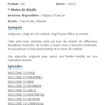
Format :
HD
Durée :
20x52’
Moins de détails
Versions disponibles :
Anglais | Français
Droits :
Tous Droits / Monde
Synopsis
Vingt pays, vingt arts de combat, vingt façons d'être au monde.
Cette série nous emmène dans un tour du monde de différentes
disciplines martiales, de la lutte à mains nues à l'escrime médiévale,
en passant par la boxe pieds-poings et la danse de combat.
Une approche originale pour ouvrir une fenêtre inédite sur une
civilisation donnée.
Episodes
WELCOME TO ITALIE
WELCOME TO PHILIPPINES
WELCOME TO INDE
WELCOME TO MYANMAR
WELCOME TO GRECE
WELCOME TO MARTINIQUE
WELCOME TO VIETNAM
WELCOME TO CAMBODGE