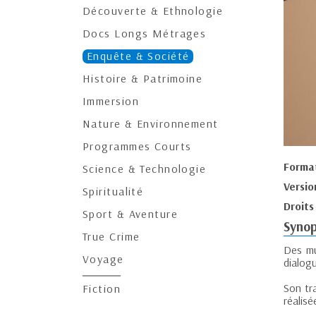
Découverte & Ethnologie
Docs Longs Métrages
Enquête & Société
Histoire & Patrimoine
Immersion
Nature & Environnement
Programmes Courts
Forma
Science & Technologie
Versio
Spiritualité
Droits
Sport & Aventure
Synop
True Crime
Des mur
Voyage
dialog
Son tr
Fiction
réalisé