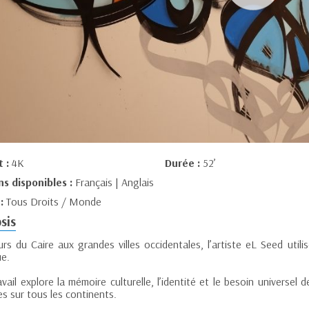
t :
4K
Durée :
52’
ns disponibles :
Français | Anglais
 :
Tous Droits / Monde
sis
s du Caire aux grandes villes occidentales, l’artiste eL Seed utilis
ue.
avail explore la mémoire culturelle, l’identité et le besoin univers
es sur tous les continents.