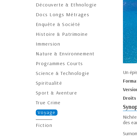
Découverte & Ethnologie
Docs Longs Métrages
Enquête & Société
Histoire & Patrimoine
Immersion
Nature & Environnement
Programmes Courts
Un épi
Science & Technologie
Forma
Spiritualité
Versio
Sport & Aventure
Droits
True Crime
Synop
Voyage
Nichée
des ea
Fiction
Surnom