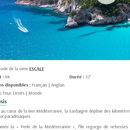
sode de la série
ESCALE
t :
4K
Durée :
52’
ns disponibles :
Français | Anglais
 :
Tous Droits | Monde
sis
 au cœur de la mer Méditerranée, la Sardaigne déploie des kilomètre
ux paradisiaques.
mée la « Perle de la Méditerranée », l’île regorge de richesses 