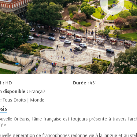
t :
HD
Durée :
43’
n disponible :
Français
 :
Tous Droits | Monde
sis
uvelle-Orléans, l’âme française est toujours présente à travers l'arch
y ».
uvelle génération de francophones redonne vie à la langue et au style