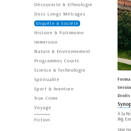
Découverte & Ethnologie
Docs Longs Métrages
Enquête & Société
Histoire & Patrimoine
Immersion
Nature & Environnement
Programmes Courts
Science & Technologie
Forma
Spiritualité
Versio
Sport & Aventure
Droits
True Crime
Synop
Voyage
À la No
Big Eas
Fiction
Une no