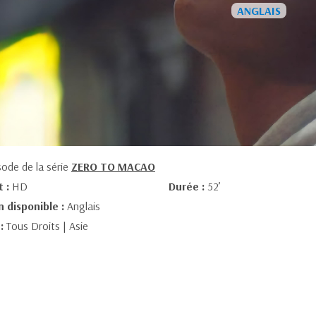
sode de la série
ZERO TO MACAO
t :
HD
Durée :
52’
n disponible :
Anglais
 :
Tous Droits | Asie