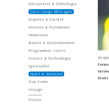
Découverte & Ethnologie
Docs Longs Métrages
Enquête & Société
Histoire & Patrimoine
Immersion
Nature & Environnement
Programmes Courts
Un épi
Science & Technologie
Forma
Spiritualité
Versio
Sport & Aventure
Droits
True Crime
Voyage
Fiction