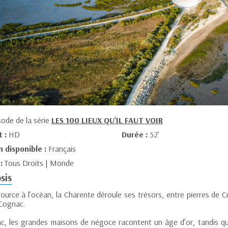
sode de la série
LES 100 LIEUX QU'IL FAUT VOIR
t :
HD
Durée :
52’
n disponible :
Français
 :
Tous Droits | Monde
sis
source à l’océan, la Charente déroule ses trésors, entre pierres de 
 Cognac.
ac, les grandes maisons de négoce racontent un âge d’or, tandis q