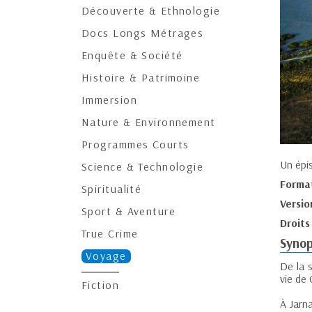
Découverte & Ethnologie
Docs Longs Métrages
Enquête & Société
Histoire & Patrimoine
Immersion
Nature & Environnement
Programmes Courts
Un épi
Science & Technologie
Forma
Spiritualité
Versio
Sport & Aventure
Droits
True Crime
Synop
Voyage
De la 
vie de
Fiction
À Jarn