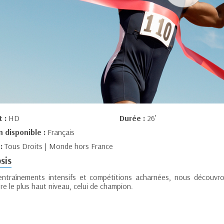
t :
HD
Durée :
26’
n disponible :
Français
 :
Tous Droits | Monde hors France
sis
entraînements intensifs et compétitions acharnées, nous découvrons
re le plus haut niveau, celui de champion.