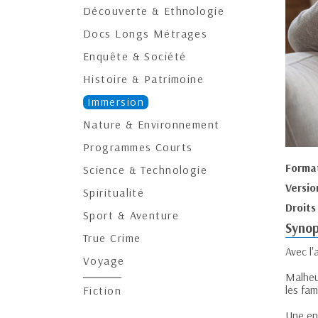
Découverte & Ethnologie
Docs Longs Métrages
Enquête & Société
Histoire & Patrimoine
Immersion
Nature & Environnement
Programmes Courts
Forma
Science & Technologie
Versio
Spiritualité
Droits
Sport & Aventure
Synop
True Crime
Avec l'
Voyage
Malheu
les fam
Fiction
Une en