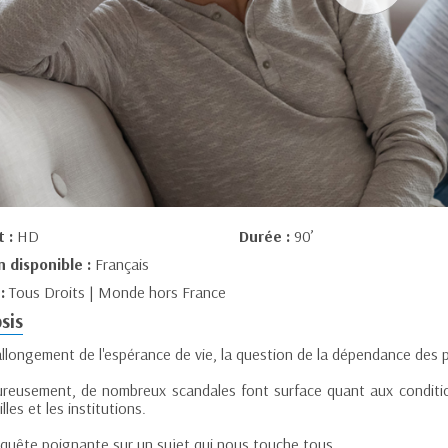
t :
HD
Durée :
90’
n disponible :
Français
 :
Tous Droits | Monde hors France
sis
allongement de l'espérance de vie, la question de la dépendance des 
reusement, de nombreux scandales font surface quant aux conditio
illes et les institutions.
quête poignante sur un sujet qui nous touche tous.