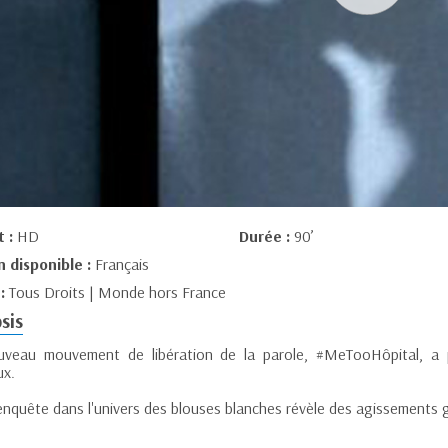
t :
HD
Durée :
90’
n disponible :
Français
 :
Tous Droits | Monde hors France
sis
veau mouvement de libération de la parole, #MeTooHôpital, a p
ux.
enquête dans l'univers des blouses blanches révèle des agissements 