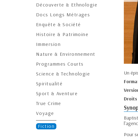
Découverte & Ethnologie
Docs Longs Métrages
Enquête & Société
Histoire & Patrimoine
Immersion
Nature & Environnement
Programmes Courts
Un épi
Science & Technologie
Forma
Spiritualité
Versio
Sport & Aventure
Droits
True Crime
Synop
Voyage
Baptis
l'agenc
Fiction
Pour se