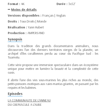
Format :
4K
Durée :
3x52’
Moins de détails
Versions disponibles :
Français | Anglais
Droits :
Tous Droits | Monde
Réalisation :
Yann Hubert
Production :
AMPERSAND
Synopsis
Dans la tradition des grands documentaires animaliers, nous
découvrons l'un des derniers territoires vierges de la planète, un
archipel d'îles coralliennes perdu au cœur du Pacifique Sud : les
Tuamotu.
Cette série propose une immersion spectaculaire dans un écosystème
unique pour mettre en lumière la beauté et la complexité de cette
oasis.
Il abrite l'une des vies sous-marines les plus riches au monde, des
petits poissons exotiques aux raies mantas géantes, en passant par les
requins et les baleines.
Episodes
LA COMMUNAUTE DE L'ANNEAU
DU CREPUSCULE A L'AUBE